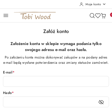
Moje konto
Przejdź do treści głównej
Przejdź do wyszukiwarki
Przejdź do moje konto
Przejdź do menu głównego
Przejdź do stopki
Załóż konto
Założenie konta w sklepie wymaga podania tylko
swojego adresu e-mail oraz hasła.
Po założeniu konta można dokonywać zakupów a na podany adres
e-mail będą wysłane potwierdzenia oraz zmiany statusów zamówień.
E-mail
*
Hasło
*