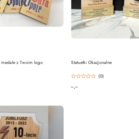
PRODUKT NIEDOSTĘP
DO KOSZYKA
 medale z Twoim logo
Statuetki Okazjonalne
)
(0)
--,--
Cena: