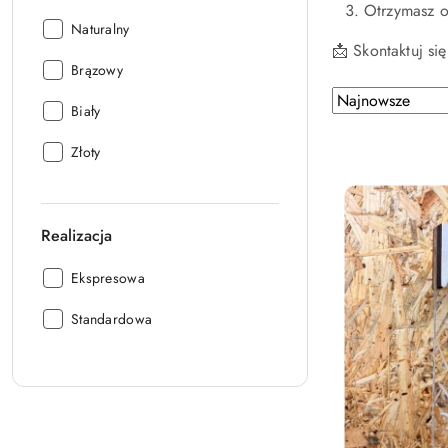
Otrzymasz o
Kolor:
Naturalny
📩 Skontaktuj si
Kolor:
Brązowy
Zastosowano
Sortuj
Kolor:
Biały
według
sortowanie:
Najnowsze.
Kolor:
Złoty
Realizacja
Realizacja:
Ekspresowa
Realizacja:
Standardowa