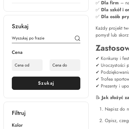
✅
Dla firm
– na
✅
Dla szkół i o
✅
Dla osób pr
Szukaj
Każdy projekt t
pomysł lub skorz
Zastosow
Cena
✔ Konkursy i fes
✔ Uroczystości 
✔ Podziękowania
✔ Trofea sportow
Szukaj
✔ Prezenty i up
📝
Jak złożyć 
Napisz do n
Filtruj
Opisz, czego
Kolor