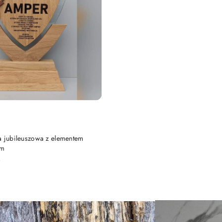
DUKT NIEDOSTĘPNY
a jubileuszowa z elementem
um
)