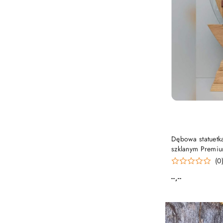
PRO
Dębowa statuetk
szklanym Premi
(0
--,--
Cena: