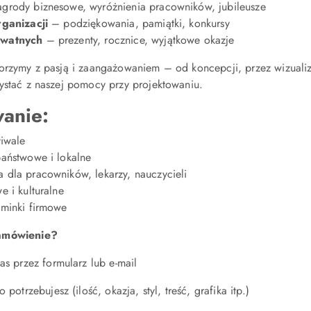
grody biznesowe, wyróżnienia pracowników, jubileusze
rganizacji
– podziękowania, pamiątki, konkursy
ywatnych
– prezenty, rocznice, wyjątkowe okazje
worzymy z pasją i zaangażowaniem – od koncepcji, przez wizual
ystać z naszej pomocy przy projektowaniu.
anie:
tiwale
państwowe i lokalne
 dla pracowników, lekarzy, nauczycieli
e i kulturalne
ominki firmowe
zamówienie?
as przez formularz lub e-mail
 potrzebujesz (ilość, okazja, styl, treść, grafika itp.)