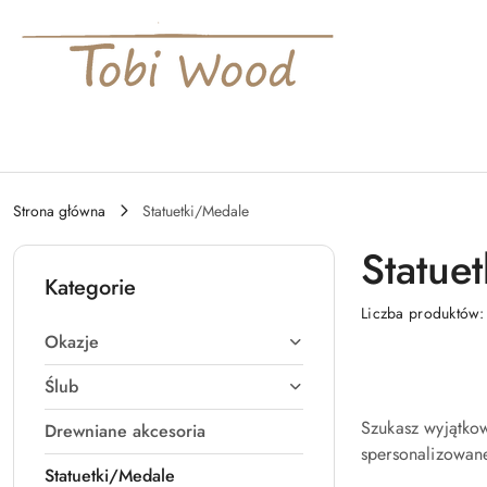
Przejdź do treści głównej
Przejdź do wyszukiwarki
Przejdź do moje konto
Przejdź do menu głównego
Przejdź do stopki
Strona główna
Statuetki/Medale
Statue
Kategorie
Liczba produktów
Okazje
Ślub
Szukasz wyjątko
Drewniane akcesoria
spersonalizowane
Statuetki/Medale