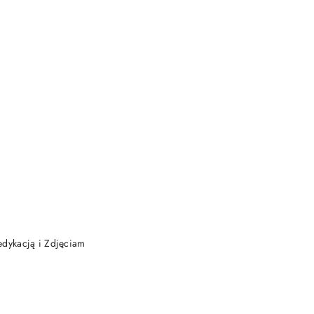
DO KOSZYKA
edykacją i Zdjęciam