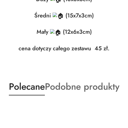
Średni
(15x7x3cm)
Mały
(12x6x3cm)
cena dotyczy całego zestawu 45 zł.
Produkty
Produkty
Polecane
Podobne produkty
o
o
statusie:
statusie: