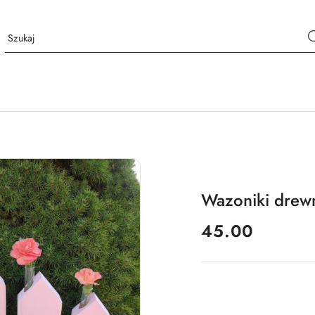
Wazoniki drew
cena:
45.00