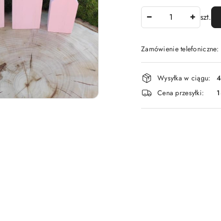
Ilość
szt.
Zamówienie telefoniczne
Dostępność
Wysyłka w ciągu:
4
i
Cena przesyłki:
1
dostawa