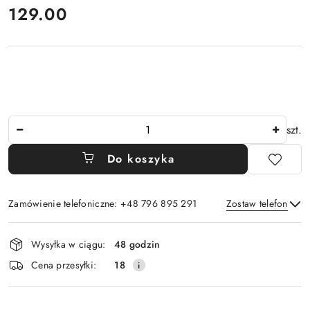
cena:
129.00
Ilość
szt.
Do koszyka
Zamówienie telefoniczne: +48 796 895 291
Zostaw telefon
Dostępność
Wysyłka w ciągu:
48 godzin
i
Wyślij
Cena przesyłki:
18
dostawa