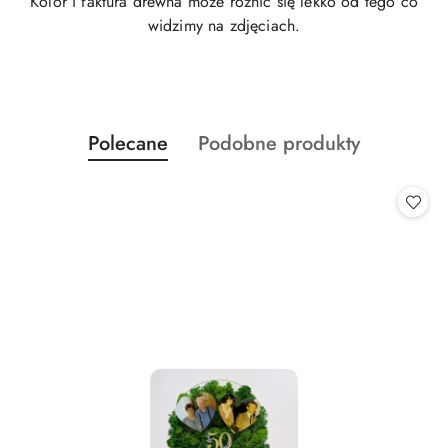
Kolor i faktura drewna może różnić się lekko od tego co
widzimy na zdjęciach.
Produkty
Produkty
Polecane
Podobne produkty
Pomiń karuzelę produktów
o
o
statusie:
statusie: